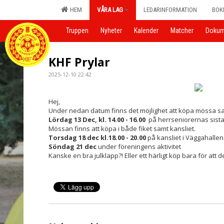
HEM
VÅRA LAG
LEDARINFORMATION
BOK
Truppen
Nyheter
Kalender
Matcher
Dokum
KHF Prylar
2025-12-10 22:42
Hej,
Under nedan datum finns det möjlighet att köpa mössa sa
Lördag 13 Dec, kl. 14.00 - 16.00
på herrseniorernas sista
Mössan finns att köpa i både fiket samt kansliet.
Torsdag 18 dec kl.18.00 - 20.00
på kansliet i Väggahallen
Söndag 21 dec
under föreningens aktivitet
Kanske en bra julklapp?! Eller ett härligt köp bara för att de