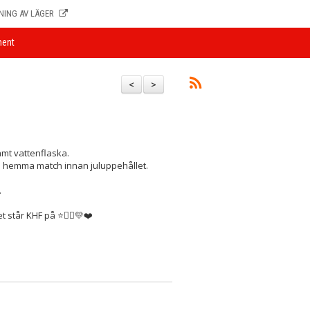
NING AV LÄGER
ent
<
>
mt vattenflaska.
 hemma match innan juluppehållet.
.
t står KHF på ⭐️🤾‍♀️💛❤️