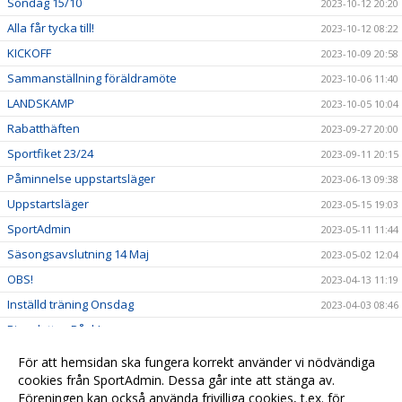
Söndag 15/10
2023-10-12 20:20
Alla får tycka till!
2023-10-12 08:22
KICKOFF
2023-10-09 20:58
Sammanställning föräldramöte
2023-10-06 11:40
LANDSKAMP
2023-10-05 10:04
Rabatthäften
2023-09-27 20:00
Sportfiket 23/24
2023-09-11 20:15
Påminnelse uppstartsläger
2023-06-13 09:38
Uppstartsläger
2023-05-15 19:03
SportAdmin
2023-05-11 11:44
Säsongsavslutning 14 Maj
2023-05-02 12:04
OBS!
2023-04-13 11:19
Inställd träning Onsdag
2023-04-03 08:46
Bingolotto - Påsk!
2023-03-25 11:51
Föreningen bjuder in till familjedag!
2023-03-25 07:14
För att hemsidan ska fungera korrekt använder vi nödvändiga
Föräldramöte 8 Februari
cookies från SportAdmin. Dessa går inte att stänga av.
2023-03-14 11:57
Föreningen kan också använda frivilliga cookies, t.ex. för