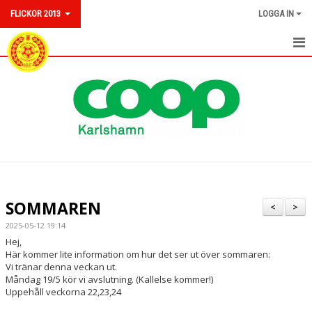
FLICKOR 2013
LOGGA IN
TRUPPEN
NYHETER
KALENDER
MATCHER
DOKUMENT
SOMMAREN
<
>
2025-05-12 19:14
Hej,
Här kommer lite information om hur det ser ut över sommaren:
Vi tränar denna veckan ut.
Måndag 19/5 kör vi avslutning. (Kallelse kommer!)
Uppehåll veckorna 22,23,24