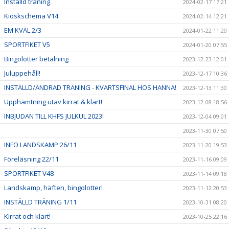
Inställd träning
2024-02-17 17:21
Kioskschema V14
2024-02-14 12:21
EM KVAL 2/3
2024-01-22 11:20
SPORTFIKET V5
2024-01-20 07:55
Bingolotter betalning
2023-12-23 12:01
Juluppehåll!
2023-12-17 10:36
INSTÄLLD/ÄNDRAD TRÄNING - KVARTSFINAL HOS HANNA!
2023-12-13 11:30
Upphämtning utav kirrat & klart!
2023-12-08 18:56
INBJUDAN TILL KHFS JULKUL 2023!
2023-12-04 09:01
2023-11-30 07:50
INFO LANDSKAMP 26/11
2023-11-20 19:53
Föreläsning 22/11
2023-11-16 09:09
SPORTFIKET V48
2023-11-14 09:18
Landskamp, häften, bingolotter!
2023-11-12 20:53
INSTÄLLD TRÄNING 1/11
2023-10-31 08:20
Kirrat och klart!
2023-10-25 22:16