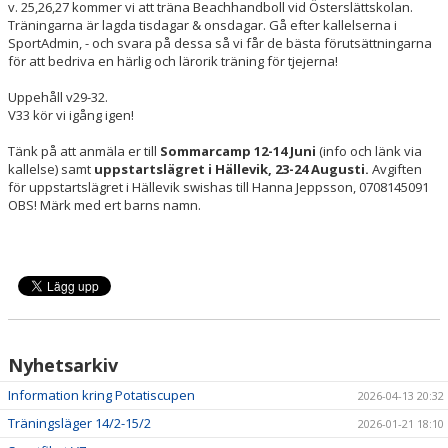
v. 25,26,27 kommer vi att träna Beachhandboll vid Österslättskolan.
Träningarna är lagda tisdagar & onsdagar. Gå efter kallelserna i
SportAdmin, - och svara på dessa så vi får de bästa förutsättningarna
för att bedriva en härlig och lärorik träning för tjejerna!
Uppehåll v29-32.
V33 kör vi igång igen!
Tänk på att anmäla er till
Sommarcamp 12-14 Juni
(info och länk via
kallelse) samt
uppstartslägret i Hällevik, 23-24 Augusti.
Avgiften
för uppstartslägret i Hällevik swishas till Hanna Jeppsson, 0708145091
OBS! Märk med ert barns namn.
Nyhetsarkiv
Information kring Potatiscupen
2026-04-13 20:32
Träningsläger 14/2-15/2
2026-01-21 18:10