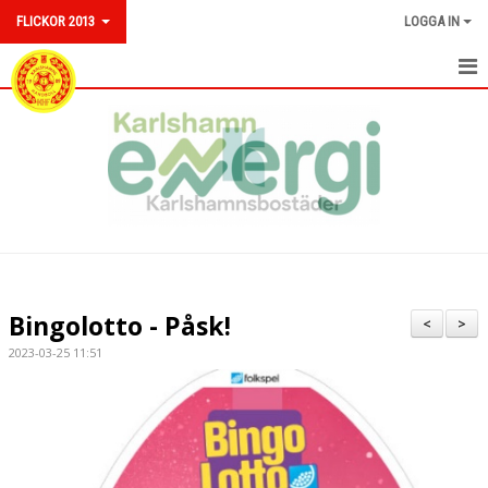
FLICKOR 2013
LOGGA IN
TRUPPEN
NYHETER
KALENDER
MATCHER
DOKUMENT
Bingolotto - Påsk!
<
>
2023-03-25 11:51