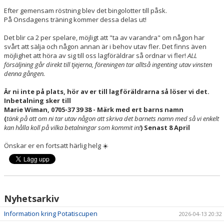
Efter gemensam röstning blev det bingolotter till påsk.
På Onsdagens träning kommer dessa delas ut!
Det blir ca 2 per spelare, möjligt att "ta av varandra" om någon har
svårt att sälja och någon annan är i behov utav fler. Det finns även
möjlighet att höra av sig till oss lagföräldrar så ordnar vi fler!
ALL
försäljning går direkt till tjejerna, föreningen tar alltså ingenting utav vinsten
denna gången.
Är ni inte på plats, hör av er till lagföräldrarna så löser vi det.
Inbetalning sker till
Marie Wiman, 0705-37 39 38 - Märk med ert barns namn
(
tänk på att om ni tar utav någon att skriva det barnets namn med så vi enkelt
kan hålla koll på vilka betalningar som kommit in!
)
Senast 8 April
Önskar er en fortsatt härlig helg ☀️
Nyhetsarkiv
Information kring Potatiscupen
2026-04-13 20:32