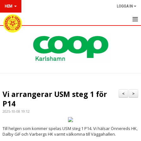
HEM
LOGGA IN
HEM
NYHETER
OM KARLSHAMNS HF
KONTAKT
KALENDER
Vi arrangerar USM steg 1 för
<
>
BILDGALLERI
P14
2025-10-08 19:12
DOKUMENT
VÅRA LAG/TRÄNARE
Till helgen som kommer spelas USM steg 1 P14. Vi hälsar Önnereds HK,
Dalby GiF och Varbergs HK varmt välkomna till Väggahallen.