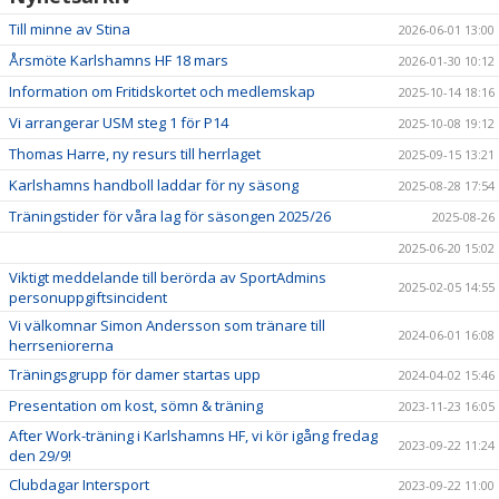
Till minne av Stina
2026-06-01 13:00
Årsmöte Karlshamns HF 18 mars
2026-01-30 10:12
Information om Fritidskortet och medlemskap
2025-10-14 18:16
Vi arrangerar USM steg 1 för P14
2025-10-08 19:12
Thomas Harre, ny resurs till herrlaget
2025-09-15 13:21
Karlshamns handboll laddar för ny säsong
2025-08-28 17:54
Träningstider för våra lag för säsongen 2025/26
2025-08-26
2025-06-20 15:02
Viktigt meddelande till berörda av SportAdmins
2025-02-05 14:55
personuppgiftsincident
Vi välkomnar Simon Andersson som tränare till
2024-06-01 16:08
herrseniorerna
Träningsgrupp för damer startas upp
2024-04-02 15:46
Presentation om kost, sömn & träning
2023-11-23 16:05
After Work-träning i Karlshamns HF, vi kör igång fredag
2023-09-22 11:24
den 29/9!
Clubdagar Intersport
2023-09-22 11:00