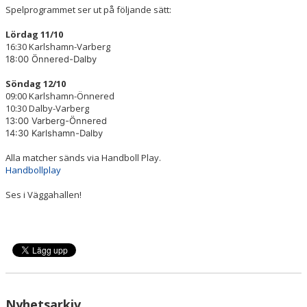
TRÄNINGSTIDER
Spelprogrammet ser ut på följande sätt:
MATCHER
Lördag 11/10
16:30 Karlshamn-Varberg
18:00 Önnered-Dalby
KARLSHAMN OPEN
Söndag 12/10
300-KLUBBEN
09:00 Karlshamn-Önnered
10:30 Dalby-Varberg
13:00 Varberg-Önnered
14:30 Karlshamn-Dalby
Alla matcher sänds via Handboll Play.
Handbollplay
Ses i Väggahallen!
Nyhetsarkiv