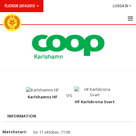
FLICKOR 2014-2015
LOGGA IN
TRUPPEN
NYHETER
HEM
KALENDER
MATCHER
vs
BILDGALLERI
Karlshamns HF
HF Karlskrona Svart
DOKUMENT
INFORMATION
KONTAKT
Matchstart:
lör 11 oktober, 11:00